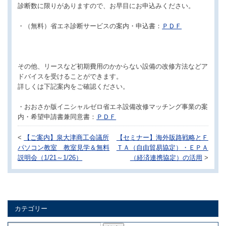
診断数に限りがありますので、お早目にお申込みください。
・（無料）省エネ診断サービスの案内・申込書：
ＰＤＦ
その他、リースなど初期費用のかからない設備の改修方法などア
ドバイスを受けることができます。
詳しくは下記案内をご確認ください。
・おおさか版イニシャルゼロ省エネ設備改修マッチング事業の案
内・希望申請書兼同意書：
ＰＤＦ
<
【ご案内】泉大津商工会議所
【セミナー】海外販路戦略とＦ
パソコン教室 教室見学＆無料
ＴＡ（自由貿易協定）・ＥＰＡ
説明会（1/21～1/26）
（経済連携協定）の活用
>
カテゴリー