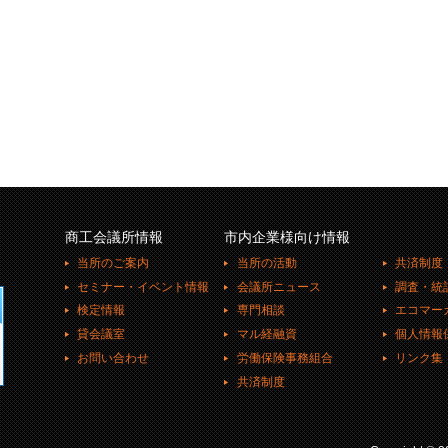
商工会議所情報
市内企業様向け情報
当所のご案内
当所の活動
共済制度
セミナー・イベント情報
会議所ニュース
調査・統
検定情報
専門相談
エコマー
貸会議室
マル経融資
個人情報
お問い合わせ
労働保険事務組合
リンク集
共済制度