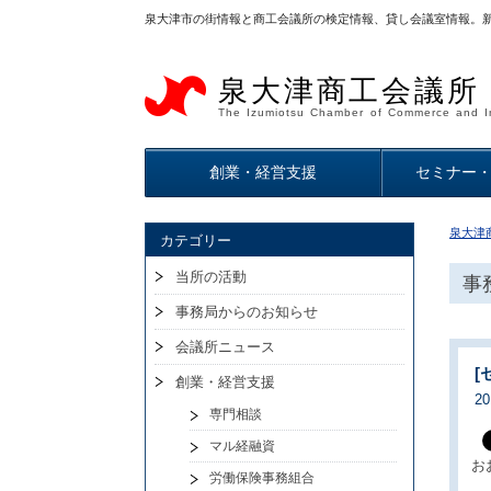
泉大津市の街情報と商工会議所の検定情報、貸し会議室情報。
泉大津商工会議所
The Izumiotsu Chamber of Commerce and I
創業・経営支援
セミナー
泉大津
カテゴリー
当所の活動
事
事務局からのお知らせ
会議所ニュース
[
創業・経営支援
2
専門相談
マル経融資
お
労働保険事務組合