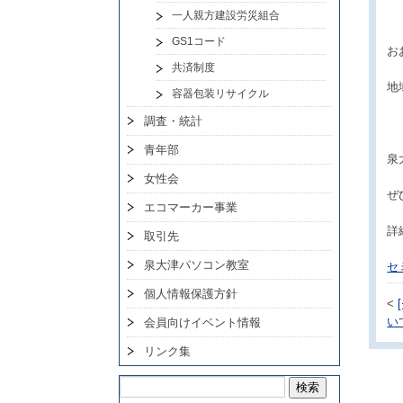
一人親方建設労災組合
GS1コード
お
共済制度
地
容器包装リサイクル
調査・統計
青年部
泉
女性会
ぜ
エコマーカー事業
詳
取引先
泉大津パソコン教室
セ
個人情報保護方針
<
い
会員向けイベント情報
リンク集
検