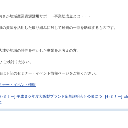
おさか地域産業資源活用サポート事業助成金とは・・・
域の資源を活用した取り組みに対して経費の一部を助成するものです。
大津や地域の特性を生かした事業をお考えの方、
ひ ご検討ください。
細は下記のセミナー・イベント情報ページをご覧ください。
ミナー・イベント情報
[セミナー] 平成３０年度大阪製ブランド応募説明会と公募につ
[セミナー]
て