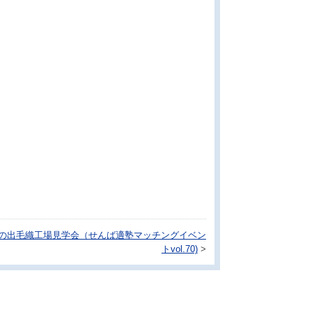
 日の出毛織工場見学会（せんば適塾マッチングイベン
トvol.70)
>