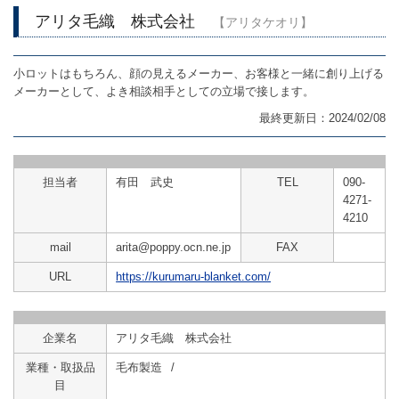
アリタ毛織 株式会社
【アリタケオリ】
小ロットはもちろん、顔の見えるメーカー、お客様と一緒に創り上げる
メーカーとして、よき相談相手としての立場で接します。
最終更新日：2024/02/08
担当者
有田 武史
TEL
090-
4271-
4210
mail
arita@poppy.ocn.ne.jp
FAX
URL
https://kurumaru-blanket.com/
企業名
アリタ毛織 株式会社
業種・取扱品
毛布製造
/
目