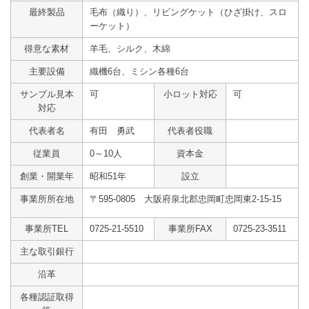
最終製品
毛布（織り）、リビングケット（ひざ掛け、スロ
ーケット）
得意な素材
羊毛、シルク、木綿
主要設備
織機6台、ミシン各種6台
サンプル見本
可
小ロット対応
可
対応
代表者名
有田 勇武
代表者役職
従業員
0～10人
資本金
創業・開業年
昭和51年
設立
事業所所在地
〒595-0805 大阪府泉北郡忠岡町忠岡東2-15-15
事業所TEL
0725-21-5510
事業所FAX
0725-23-3511
主な取引銀行
沿革
各種認証取得