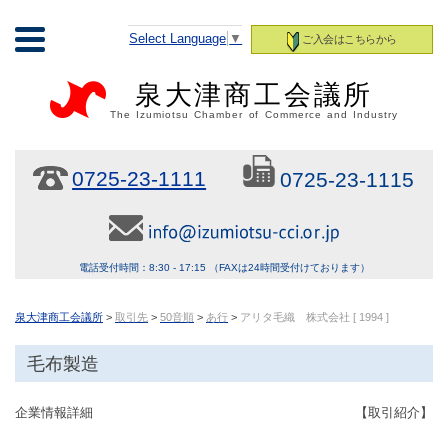
Select Language
▼
ご入会はこちらから
泉大津商工会議所
The Izumiotsu Chamber of Commerce and Industry
0725-23-1111
0725-23-1115
電話受付時間：8:30 - 17:15 （FAXは24時間受付けております）
泉大津商工会議所
>
取引先
>
50音順
>
あ行
>
アリタ毛織 株式会社
[ 1994 ]
毛布製造
企業情報詳細
【取引紹介】