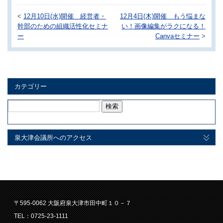
<
12月10日(水)開催 経営者・
12月4日(木)開催 もう悩まな
幹部のための組織活性化セミナ
い！画像編集がラクになる！
ー
Canvaセミナー
>
カテゴリー
検
索:
泉大津会議所へのアクセス
〒595-0062 大阪府泉大津市田中町１０－７
TEL：0725-23-1111