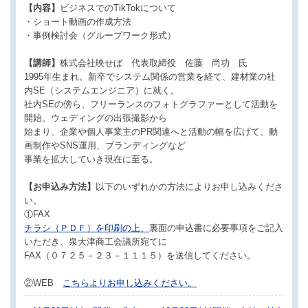
【内容】
ビジネスでのTikTokについて
・ショート動画の作成方法
・事例検討会（グループワーク形式）
【講師】
株式会社映せば 代表取締役 佐藤 尚功 氏
1995年生まれ。新卒でシステム関係の営業を経て、建材業の社
内SE（システムエンジニア）に就く。
社内SEの傍ら、フリーランスのフォトグラファーとして活動を
開始。ウェディングの出張撮影から
始まり、企業や個人事業主のPR関連へと活動の幅を広げて、動
画制作やSNS運用、ブランディングなど
事業を拡大していき現在に至る。
【お申込み方法】
以下のいずれかの方法によりお申し込みくださ
い。
①FAX
チラシ（ＰＤＦ）を印刷の上、
裏面の申込書に必要事項をご記入
いただき、泉大津商工会議所宛てに
FAX（０７２５－２３－１１１５）を送信してください。
②WEB
こちらよりお申し込みください。