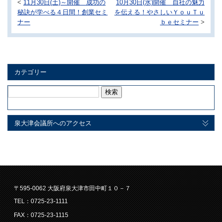
<
11月30日(土)～開催 成功の
10月30日(水)開催 自社の魅力
秘訣が学べる４日間！創業セミ
を伝える！やさしいＹｏｕＴｕ
ナー
ｂｅセミナー
>
カテゴリー
検
索:
泉大津会議所へのアクセス
〒595-0062 大阪府泉大津市田中町１０－７
TEL：0725-23-1111
FAX：0725-23-1115