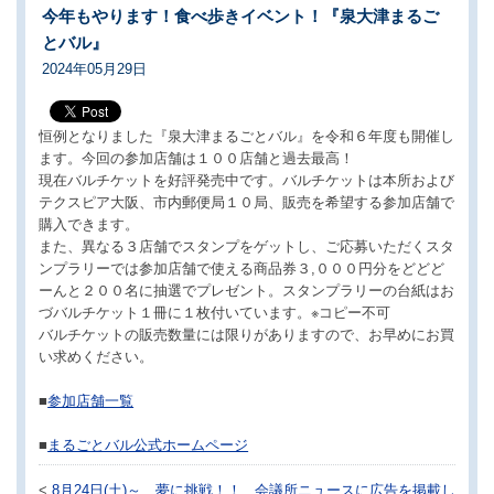
今年もやります！食べ歩きイベント！『泉大津まるご
とバル』
2024年05月29日
恒例となりました『泉大津まるごとバル』を令和６年度も開催し
ます。今回の参加店舗は１００店舗と過去最高！
現在バルチケットを好評発売中です。バルチケットは本所および
テクスピア大阪、市内郵便局１０局、販売を希望する参加店舗で
購入できます。
また、異なる３店舗でスタンプをゲットし、ご応募いただくスタ
ンプラリーでは参加店舗で使える商品券３,０００円分をどどど
ーんと２００名に抽選でプレゼント。スタンプラリーの台紙はお
づバルチケット１冊に１枚付いています。※コピー不可
バルチケットの販売数量には限りがありますので、お早めにお買
い求めください。
■
参加店舗一覧
■
まるごとバル公式ホームページ
<
8月24日(土)～ 夢に挑戦！！
会議所ニュースに広告を掲載し