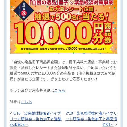
「自慢の逸品冊子商品券企画」は、冊子掲載の店舗・事業所でお
買物・消費したレシートまたは領収証を集め、ご応募いただくと
抽選で500人の方に10,000円分の商品券（冊子掲載店舗のみで使
用）が当たる企画です。皆さまぜひご応募ください！
チラシ及び専用応募台紙は
こちら
詳細は
こちら
<
3/16 染色整理技術者ハイブ
2/18 染色整理技術者ハイブリ
リット研修会～染色加工と過酸
ット研修会～染色加工と界面活
化水素水～
性剤～
>