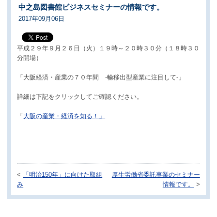
中之島図書館ビジネスセミナーの情報です。
2017年09月06日
平成２９年９月２６日（火）１９時～２０時３０分（１８時３０
分開場）
「大阪経済・産業の７０年間 -輸移出型産業に注目して-」
詳細は下記をクリックしてご確認ください。
「
大阪の産業・経済を知る！」
<
「明治150年」に向けた取組
厚生労働省委託事業のセミナー
み
情報です。
>