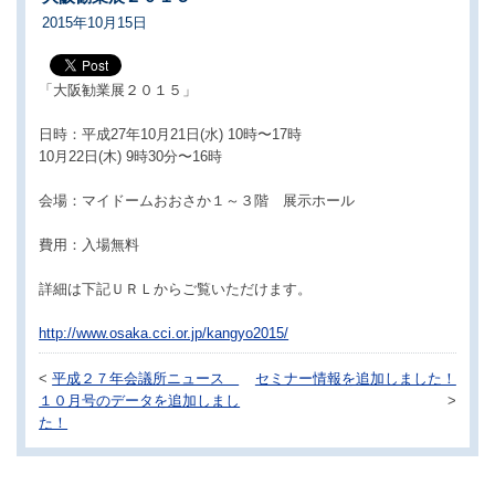
2015年10月15日
「大阪勧業展２０１５」
日時：平成27年10月21日(水) 10時〜17時
10月22日(木) 9時30分〜16時
会場：マイドームおおさか１～３階 展示ホール
費用：入場無料
詳細は下記ＵＲＬからご覧いただけます。
http://www.osaka.cci.or.jp/kangyo2015/
<
平成２７年会議所ニュース
セミナー情報を追加しました！
１０月号のデータを追加しまし
>
た！