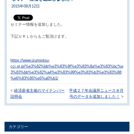
2015年08月12日
セミナー情報を追加しました。
下記ＵＲＬからもご覧頂けます。
https://www.izumiotsu-
cci.or.jp/%e3%82%bb%e3%83%9f%e3%83%8a%e3%83%bc%e
3%83%bb%e3%82%a4%e3%83%99%e3%83%b3%e3%83%88
%e6%83%85%e5%a0%b1/
<
経済産省主催のマイナンバー
平成２７年会議所ニュース８月
説明会
号のデータを追加しました！
>
カテゴリー