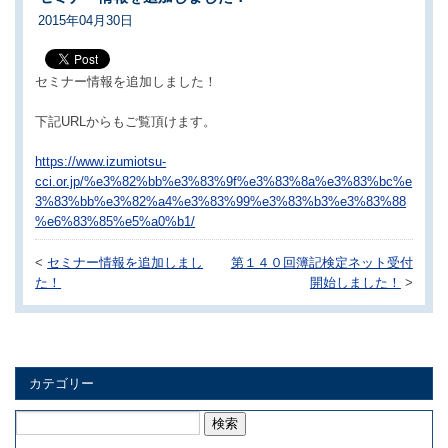
2015年04月30日
セミナー情報を追加しました！
下記URLからもご覧頂けます。
https://www.izumiotsu-
cci.or.jp/%e3%82%bb%e3%83%9f%e3%83%8a%e3%83%bc%e
3%83%bb%e3%82%a4%e3%83%99%e3%83%b3%e3%83%88
%e6%83%85%e5%a0%b1/
<
セミナー情報を追加しまし
第１４０回簿記検定ネット受付
た！
開始しました！
>
カテゴリー
検
索: