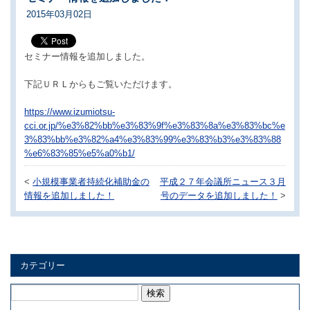
2015年03月02日
セミナー情報を追加しました。
下記ＵＲＬからもご覧いただけます。
https://www.izumiotsu-
cci.or.jp/%e3%82%bb%e3%83%9f%e3%83%8a%e3%83%bc%e
3%83%bb%e3%82%a4%e3%83%99%e3%83%b3%e3%83%88
%e6%83%85%e5%a0%b1/
<
小規模事業者持続化補助金の
平成２７年会議所ニュース３月
情報を追加しました！
号のデータを追加しました！
>
カテゴリー
検
索: