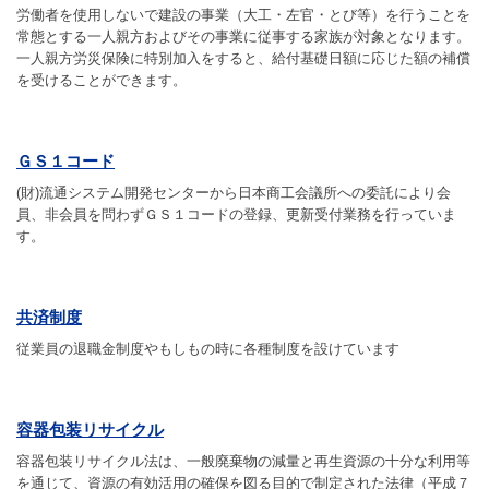
労働者を使用しないで建設の事業（大工・左官・とび等）を行うことを
常態とする一人親方およびその事業に従事する家族が対象となります。
一人親方労災保険に特別加入をすると、給付基礎日額に応じた額の補償
を受けることができます。
ＧＳ１コード
(財)流通システム開発センターから日本商工会議所への委託により会
員、非会員を問わずＧＳ１コードの登録、更新受付業務を行っていま
す。
共済制度
従業員の退職金制度やもしもの時に各種制度を設けています
容器包装リサイクル
容器包装リサイクル法は、一般廃棄物の減量と再生資源の十分な利用等
を通じて、資源の有効活用の確保を図る目的で制定された法律（平成７